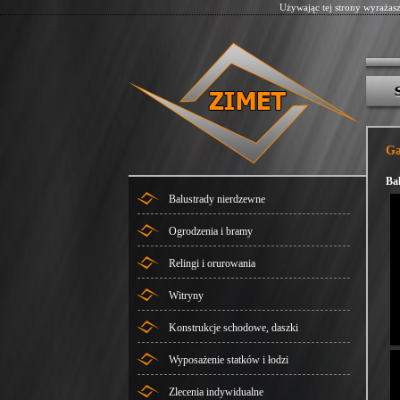
Używając tej strony wyrażas
Ga
Bal
Balustrady nierdzewne
Ogrodzenia i bramy
Relingi i orurowania
Witryny
Konstrukcje schodowe, daszki
Wyposażenie statków i łodzi
Zlecenia indywidualne