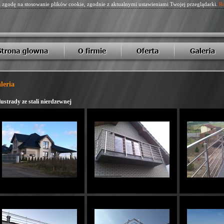
z zgodę na stosowanie plików cookie, zgodnie z aktualnymi ustawieniami Twojej przeglądarki.
Ro
leria
ustrady ze stali nierdzewnej